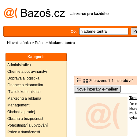
... inzerce pro každého
Co:
Hlavní stránka
>
Práce
>
hladame tantra
Kategorie
Administrativa
Chemie a potravinářství
Doprava a logistika
Zobrazeno 1-1 inzerátů z 1
Finance a ekonomika
Nové inzeráty e-mailem
IT a telekomunikace
Tan
Marketing a reklama
Do n
Management
ktor
Obchod a prodej
mužo
vyba
Obrana a bezpečnost
Pohostinství a ubytování
Práce v domácnosti