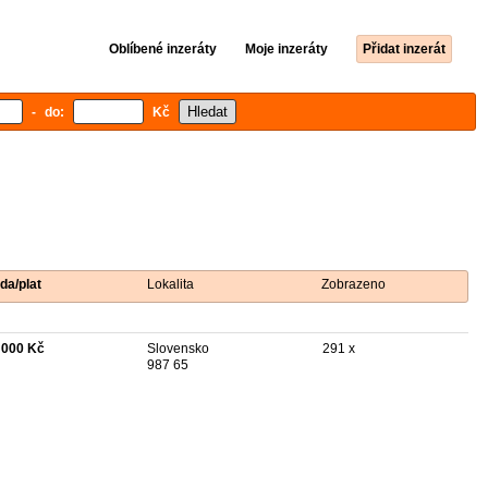
Oblíbené inzeráty
Moje inzeráty
Přidat inzerát
- do:
Kč
da/plat
Lokalita
Zobrazeno
 000 Kč
Slovensko
291 x
987 65