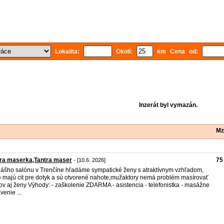
Lokalita:
Okolí:
km Cena od:
Inzerát byl vymazán.
Mz
tra maserka,Tantra maser
75
- [10.6. 2026]
ášho salónu v Trenčíne hľadáme sympatické ženy s atraktívnym vzhľadom,
é majú cit pre dotyk a sú otvorené nahote,mužaktory nemá problém masírovať
v aj ženy Výhody: - zaškolenie ZDARMA - asistencia - telefonistka - masážne
venie ...