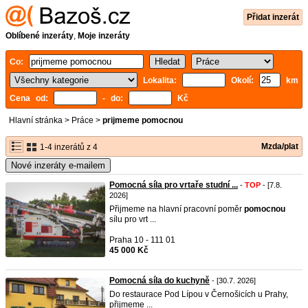
Přidat inzerát
Oblíbené inzeráty
,
Moje inzeráty
Co:
Lokalita:
Okolí:
km
Cena od:
- do:
Kč
Hlavní stránka
>
Práce
>
prijmeme pomocnou
Mzda/plat
1-4 inzerátů z 4
Nové inzeráty e-mailem
Pomocná síla pro vrtaře studní ...
-
TOP
- [7.8.
2026]
Přijmeme na hlavní pracovní poměr
pomocnou
sílu pro vrt ...
Praha 10 - 111 01
45 000 Kč
Pomocná síla do kuchyně
- [30.7. 2026]
Do restaurace Pod Lípou v Černošicích u Prahy,
přijmeme ...