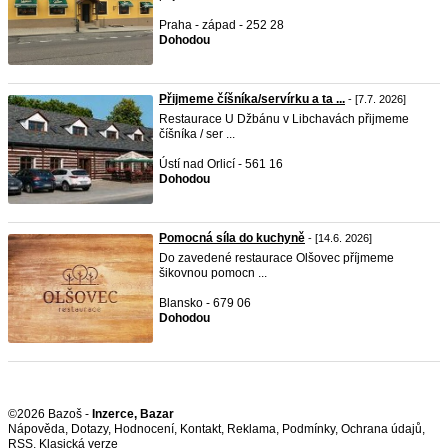
Praha - západ - 252 28
Dohodou
Přijmeme číšníka/servírku a ta ...
- [7.7. 2026]
Restaurace U Džbánu v Libchavách přijmeme
číšníka / ser ...
Ústí nad Orlicí - 561 16
Dohodou
Pomocná síla do kuchyně
- [14.6. 2026]
Do zavedené restaurace Olšovec příjmeme
šikovnou pomocn ...
Blansko - 679 06
Dohodou
©2026 Bazoš -
Inzerce, Bazar
Nápověda
,
Dotazy
,
Hodnocení
,
Kontakt
,
Reklama
,
Podmínky
,
Ochrana údajů
,
RSS
,