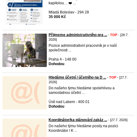
kapitolou… ❤️ ...
Mladá Boleslav - 294 28
35 000 Kč
Přijmeme administrativního pra ...
-
TOP
- [28.7.
2026]
Pozice administrativní pracovník je v naší
společnosti ...
Praha 4 - 148 00
Dohodou
Hledáme účetní / účetního na D ...
-
TOP
- [27.7.
2026]
Do našeho týmu hledáme spolehlivou a
samostatnou účetní ...
Ústí nad Labem - 400 01
Dohodou
Koordinátor/ka plánování zakáz ...
- [27.7. 2026]
Do našeho týmu hledáme posily na pozici
Koordinátor / K ...