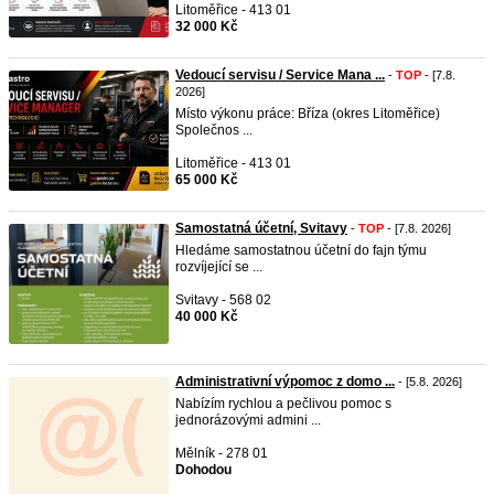
Litoměřice - 413 01
32 000 Kč
Vedoucí servisu / Service Mana ...
-
TOP
- [7.8.
2026]
Místo výkonu práce: Bříza (okres Litoměřice)
Společnos ...
Litoměřice - 413 01
65 000 Kč
Samostatná účetní, Svitavy
-
TOP
- [7.8. 2026]
Hledáme samostatnou účetní do fajn týmu
rozvíjející se ...
Svitavy - 568 02
40 000 Kč
Administrativní výpomoc z domo ...
- [5.8. 2026]
Nabízím rychlou a pečlivou pomoc s
jednorázovými admini ...
Mělník - 278 01
Dohodou