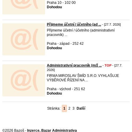
Praha 10 - 102 00
Dohodou
Přijmeme účetní / účetního (ad ...
- [27.7. 2026]
Přijmeme účetní / účetního (administrativní
pracovník) ...
Praha - západ - 252 42
Dohodou
Administrativní pracovník (m/ž ...
-
TOP
- [27.7.
2026]
FIRMA MIROSLAV ŠMÍD S.R.O. VYHLAŠUJE
VÝBĚROVÉ ŘÍZENÍ NA ...
Praha - východ - 251 62
Dohodou
Stránka:
1
2
3
Další
©2026 Bazoš -
Inzerce, Bazar Administrativa