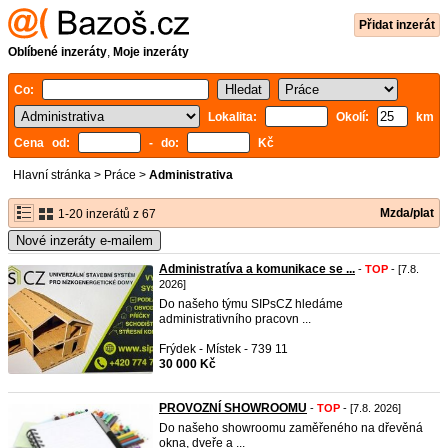
Přidat inzerát
Oblíbené inzeráty
,
Moje inzeráty
Co:
Lokalita:
Okolí:
km
Cena od:
- do:
Kč
Hlavní stránka
>
Práce
>
Administrativa
Mzda/plat
1-20 inzerátů z 67
Nové inzeráty e-mailem
Administratíva a komunikace se ...
-
TOP
- [7.8.
2026]
Do našeho týmu SIPsCZ hledáme
administrativního pracovn ...
Frýdek - Místek - 739 11
30 000 Kč
PROVOZNÍ SHOWROOMU
-
TOP
- [7.8. 2026]
Do našeho showroomu zaměřeného na dřevěná
okna, dveře a ...