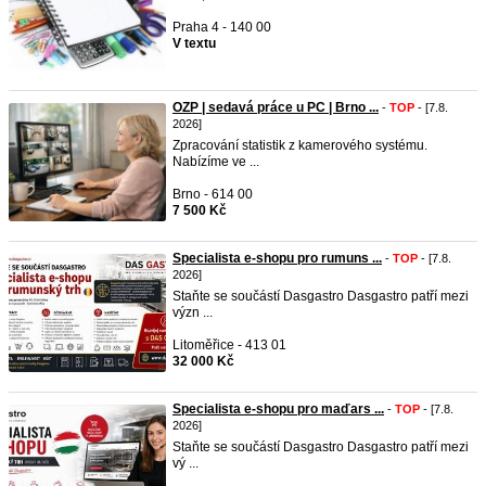
Praha 4 - 140 00
V textu
OZP | sedavá práce u PC | Brno ...
-
TOP
- [7.8.
2026]
Zpracování statistik z kamerového systému.
Nabízíme ve ...
Brno - 614 00
7 500 Kč
Specialista e-shopu pro rumuns ...
-
TOP
- [7.8.
2026]
Staňte se součástí Dasgastro Dasgastro patří mezi
význ ...
Litoměřice - 413 01
32 000 Kč
Specialista e-shopu pro maďars ...
-
TOP
- [7.8.
2026]
Staňte se součástí Dasgastro Dasgastro patří mezi
vý ...