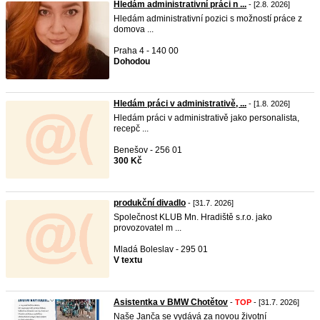
Hledám administrativní práci n ...
- [2.8. 2026]
Hledám administrativní pozici s možností práce z
domova ...
Praha 4 - 140 00
Dohodou
Hledám práci v administrativě, ...
- [1.8. 2026]
Hledám práci v administrativě jako personalista,
recepč ...
Benešov - 256 01
300 Kč
produkční divadlo
- [31.7. 2026]
Společnost KLUB Mn. Hradiště s.r.o. jako
provozovatel m ...
Mladá Boleslav - 295 01
V textu
Asistentka v BMW Chotětov
-
TOP
- [31.7. 2026]
Naše Janča se vydává za novou životní