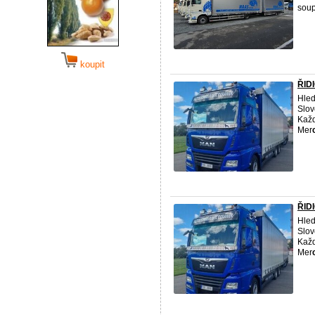
soup
koupit
ŘID
Hled
Slov
Každ
Mer
ŘIDI
Hled
Slov
Každ
Mer