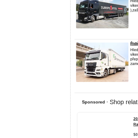
Hle
víke
),zaš
Řidi
Hle
víke
přep
zam