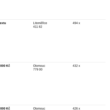
textu
Litoměřice
494 x
411 82
 000 Kč
Olomouc
432 x
779 00
 000 Kč
Olomouc
426 x