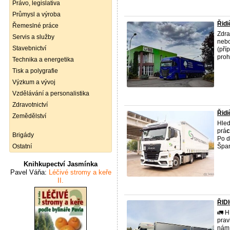
Právo, legislativa
Průmysl a výroba
Řidi
Řemeslné práce
Zdra
Servis a služby
nebo
Stavebnictví
(pří
proh 
Technika a energetika
Tisk a polygrafie
Výzkum a vývoj
Vzdělávání a personalistika
Zdravotnictví
Řidi
Zemědělství
Hle
prá
c
Brigády
Po d
Ostatní
Španě
Knihkupectví Jasmínka
Pavel Váňa:
Léčivé stromy a keře
II.
ŘID
🚛 
prav
nám