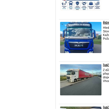
ŘIDI
Hled
Slov
Každ
Poža
řidi
Z dů
přep
disp
Vhod
řidi