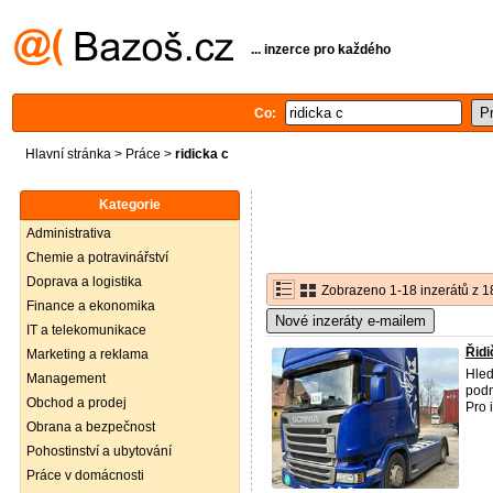
... inzerce pro každého
Co:
Hlavní stránka
>
Práce
>
ridicka c
Kategorie
Administrativa
Chemie a potravinářství
Doprava a logistika
Zobrazeno 1-18 inzerátů z 1
Finance a ekonomika
Nové inzeráty e-mailem
IT a telekomunikace
Řidi
Marketing a reklama
Hled
Management
podm
Obchod a prodej
Pro 
Obrana a bezpečnost
Pohostinství a ubytování
Práce v domácnosti