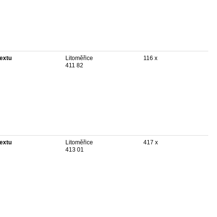
textu
Litoměřice
116 x
411 82
textu
Litoměřice
417 x
413 01