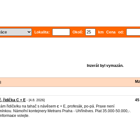
Lokalita:
Okolí:
km Cena od:
Inzerát byl vymazán.
Mz
8
č, řidička C + E
45
- [4.8. 2026]
ám řidiče/ku na tahač s návěsem
c
+ E, profesák, po-pá. Praxe není
ínkou. Námořní kontejnery Metrans Praha - Uhříněves. Plat 35.000-50.000,-.
informa
c
e volejte.