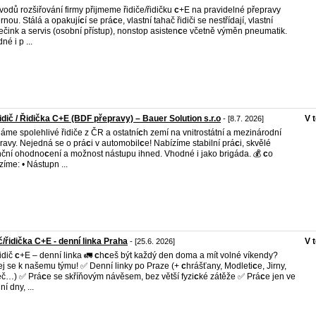
vodů rozšiřování firmy přijmeme řidiče/řidičku
c
+E na pravidelné přepravy
ernou. Stálá a opakují
c
í se prá
c
e, vlastní tahač řidiči se nestřídají, vlastní
ečink a servis (osobní přístup), nonstop asisten
c
e včetně výměn pneumatik.
né i p ...
idič / Řidička C+E (BDF přepravy) – Bauer Solution s.r.o
V 
- [8.7. 2026]
áme spolehlivé řidiče z ČR a ostatní
c
h zemí na vnitrostátní a mezinárodní
ravy. Nejedná se o prá
c
i v automobil
c
e! Nabízíme stabilní prá
c
i, skvělé
nční ohodno
c
ení a možnost nástupu ihned. Vhodné i jako brigáda. 💰
c
o
zíme: • Nástupn ...
č/řidička C+E - denní linka Praha
V 
- [25.6. 2026]
idič
c
+E – denní linka 🚛
c
h
c
eš být každý den doma a mít volné víkendy?
ej se k našemu týmu! ✅ Denní linky po Praze (+
c
hrášťany, Modleti
c
e, Jirny,
eč…) ✅ Prá
c
e se skříňovým návěsem, bez větší fyzi
c
ké zátěže ✅ Prá
c
e jen ve
í dny, ...