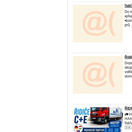
řidi
Do n
•pře
•ko
prů .
Řidi
Dopr
sku
vstří
doma
ŘIDI
🚛 
HAAS
řidi
🇸🇰