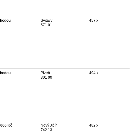
hodou
Svitavy
457 x
571 01
hodou
Plzeň
494 x
301 00
 000 Kč
Nový Jičín
482 x
742 13