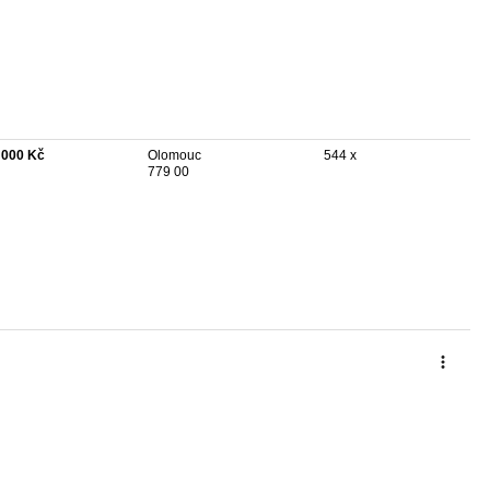
 000 Kč
Olomouc
544 x
779 00