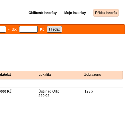
Oblíbené inzeráty
Moje inzeráty
Přidat inzerát
- do:
Kč
da/plat
Lokalita
Zobrazeno
 000 Kč
Ústí nad Orlicí
123 x
560 02