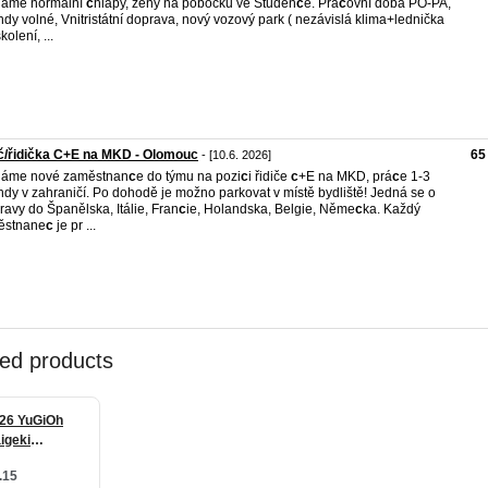
dáme normální
c
hlapy, ženy na pobočku ve Studén
c
e. Pra
c
ovní doba PO-PA,
ndy volné, Vnitristátní doprava, nový vozový park ( nezávislá klima+lednička
kolení, ...
č/řidička C+E na MKD - Olomouc
65
- [10.6. 2026]
dáme nové zaměstnan
c
e do týmu na pozi
c
i řidiče
c
+E na MKD, prá
c
e 1-3
ndy v zahraničí. Po dohodě je možno parkovat v místě bydliště! Jedná se o
ravy do Španělska, Itálie, Fran
c
ie, Holandska, Belgie, Něme
c
ka. Každý
ěstnane
c
je pr ...