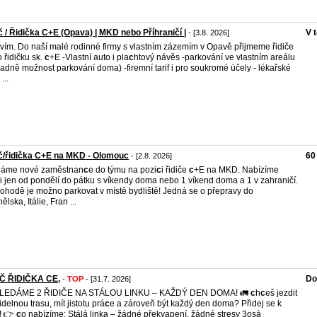
č / Řidička C+E (Opava) | MKD nebo Příhraničí |
V 
- [3.8. 2026]
vím. Do naší malé rodinné firmy s vlastním zázemím v Opavě přijmeme řidiče
 řidičku sk.
c
+E -Vlastní auto i pla
c
htový návěs -parkování ve vlastním areálu
padně možnost parkování doma) -firemní tarif i pro soukromé účely - lékařské
...
č/řidička C+E na MKD - Olomouc
60
- [2.8. 2026]
dáme nové zaměstnan
c
e do týmu na pozi
c
i řidiče
c
+E na MKD. Nabízíme
i jen od pondělí do pátku s víkendy doma nebo 1 víkend doma a 1 v zahraničí.
ohodě je možno parkovat v místě bydliště! Jedná se o přepravy do
lska, Itálie, Fran ...
IČ ŘIDIČKA CE,
Do
-
TOP
- [31.7. 2026]
HLEDÁME 2 ŘIDIČE NA STÁLOU LINKU – KAŽDÝ DEN DOMA! 🚛
c
h
c
eš jezdit
idelnou trasu, mít jistotu prá
c
e a zároveň být každý den doma? Přidej se k
! 👉
c
o nabízíme: Stálá linka – žádné překvapení, žádné stresy 3osá