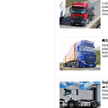
Z dů
c
ist
disp
Vhod
🚚 Ř
Hled
přep
fina
nabí
Řidi
🚛 Ř
Přid
Jen
všedn