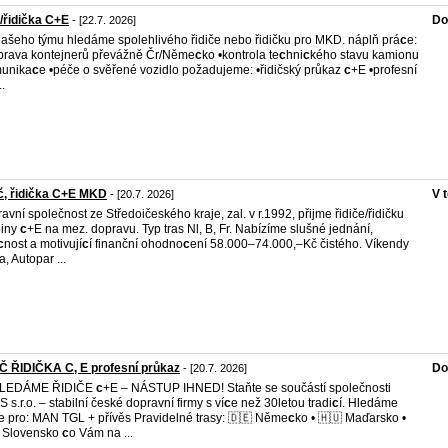
č/řidička C+E
Do
- [22.7. 2026]
ašeho týmu hledáme spolehlivého řidiče nebo řidičku pro MKD. náplň prá
c
e:
prava kontejnerů převážně Čr/Něme
c
ko •kontrola te
c
hni
c
kého stavu kamionu
munika
c
e •péče o svěřené vozidlo požadujeme: •řidičský průkaz
c
+E •profesní
..
č, řidička C+E MKD
V 
- [20.7. 2026]
avní společnost ze Středoičeského kraje, zal. v r.1992, přijme řidiče/řidičku
piny
c
+E na mez. dopravu. Typ tras Nl, B, Fr. Nabízíme slušné jednání,
c
nost a motivují
c
í finanční ohodno
c
ení 58.000–74.000,–Kč čistého. Víkendy
, Autopar ...
Č ŘIDIČKA C, E profesní průkaz
Do
- [20.7. 2026]
HLEDÁME ŘIDIČE
c
+E – NÁSTUP IHNED! Staňte se součástí společnosti
 s.r.o. – stabilní české dopravní firmy s ví
c
e než 30letou tradi
c
í. Hledáme
če pro: MAN TGL + přívěs Pravidelné trasy: 🇩🇪 Něme
c
ko • 🇭🇺 Maďarsko •
 Slovensko
c
o Vám na ...