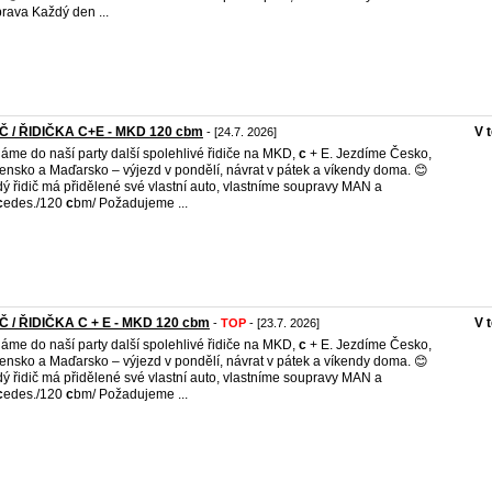
rava Každý den ...
IČ / ŘIDIČKA C+E - MKD 120 cbm
V 
- [24.7. 2026]
áme do naší party další spolehlivé řidiče na MKD,
c
+ E. Jezdíme Česko,
ensko a Maďarsko – výjezd v pondělí, návrat v pátek a víkendy doma. 😊
ý řidič má přidělené své vlastní auto, vlastníme soupravy MAN a
c
edes./120
c
bm/ Požadujeme ...
Č / ŘIDIČKA C + E - MKD 120 cbm
V 
-
TOP
- [23.7. 2026]
áme do naší party další spolehlivé řidiče na MKD,
c
+ E. Jezdíme Česko,
ensko a Maďarsko – výjezd v pondělí, návrat v pátek a víkendy doma. 😊
ý řidič má přidělené své vlastní auto, vlastníme soupravy MAN a
c
edes./120
c
bm/ Požadujeme ...