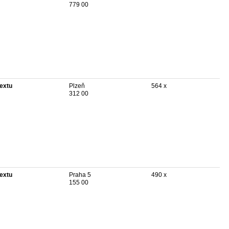
779 00
textu
Plzeň
564 x
312 00
textu
Praha 5
490 x
155 00