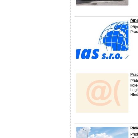
ŘID
Přij
Pra
Prac
Přid
kole
Logi
Hled
Řidi
Přij