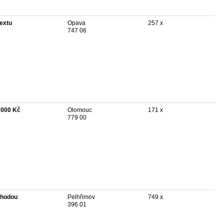
textu
Opava
257 x
747 06
 000 Kč
Olomouc
171 x
779 00
hodou
Pelhřimov
749 x
396 01