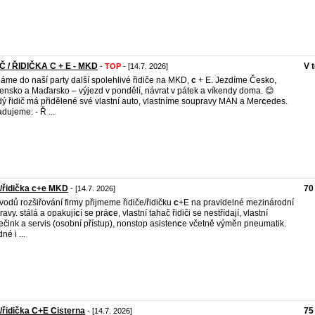
Č / ŘIDIČKA C + E - MKD
V 
-
TOP
- [14.7. 2026]
áme do naší party další spolehlivé řidiče na MKD,
c
+ E. Jezdíme Česko,
ensko a Maďarsko – výjezd v pondělí, návrat v pátek a víkendy doma. 😊
ý řidič má přidělené své vlastní auto, vlastníme soupravy MAN a Mer
c
edes.
dujeme: - Ř ...
č/řidička c+e MKD
70
- [14.7. 2026]
vodů rozšiřování firmy přijmeme řidiče/řidičku
c
+E na pravidelné mezinárodní
ravy. stálá a opakují
c
í se prá
c
e, vlastní tahač řidiči se nestřídají, vlastní
ečink a servis (osobní přístup), nonstop asisten
c
e včetně výměn pneumatik.
né i ...
č/řidička C+E Cisterna
75
- [14.7. 2026]