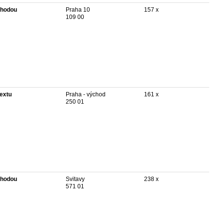
hodou
Praha 10
157 x
109 00
textu
Praha - východ
161 x
250 01
hodou
Svitavy
238 x
571 01