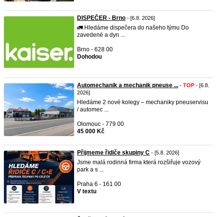
DISPEČER - Brno
- [6.8. 2026]
🚛 Hledáme dispečera do našeho týmu Do
zavedené a dyn ...
Brno - 628 00
Dohodou
Automechanik a mechanik pneuse ...
-
TOP
- [6.8.
2026]
Hledáme 2 nové kolegy – mechaniky pneuservisu
/ automec ...
Olomouc - 779 00
45 000 Kč
Přijmeme řidiče skupiny C
- [5.8. 2026]
Jsme malá rodinná firma která rozšiřuje vozový
park a s ...
Praha 6 - 161 00
V textu