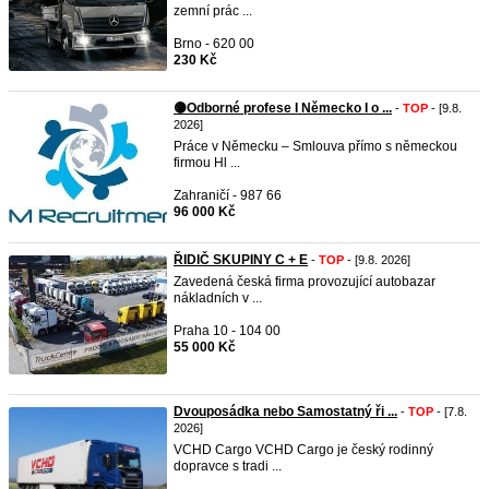
zemní prác ...
Brno - 620 00
230 Kč
🟡Odborné profese I Německo I o ...
-
TOP
- [9.8.
2026]
Práce v Německu – Smlouva přímo s německou
firmou Hl ...
Zahraničí - 987 66
96 000 Kč
ŘIDIČ SKUPINY C + E
-
TOP
- [9.8. 2026]
Zavedená česká firma provozující autobazar
nákladních v ...
Praha 10 - 104 00
55 000 Kč
Dvouposádka nebo Samostatný ři ...
-
TOP
- [7.8.
2026]
VCHD Cargo VCHD Cargo je český rodinný
dopravce s tradi ...