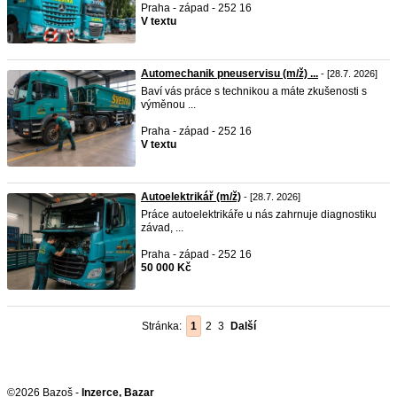
Praha - západ - 252 16
V textu
Automechanik pneuservisu (m/ž) ...
- [28.7. 2026]
Baví vás práce s technikou a máte zkušenosti s
výměnou ...
Praha - západ - 252 16
V textu
Autoelektrikář (m/ž)
- [28.7. 2026]
Práce autoelektrikáře u nás zahrnuje diagnostiku
závad, ...
Praha - západ - 252 16
50 000 Kč
Stránka:
1
2
3
Další
©2026 Bazoš -
Inzerce, Bazar