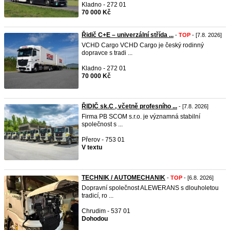
Kladno - 272 01
70 000 Kč
Řidič C+E – univerzální střída ...
-
TOP
- [7.8. 2026]
VCHD Cargo VCHD Cargo je český rodinný
dopravce s tradi ...
Kladno - 272 01
70 000 Kč
ŘIDIČ sk.C , včetně profesního ...
- [7.8. 2026]
Firma PB SCOM s.r.o. je významná stabilní
společnost s ...
Přerov - 753 01
V textu
TECHNIK / AUTOMECHANIK
-
TOP
- [6.8. 2026]
Dopravní společnost ALEWERANS s dlouholetou
tradicí, ro ...
Chrudim - 537 01
Dohodou