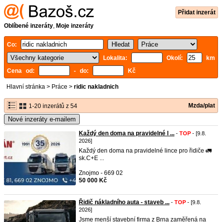
Přidat inzerát
Oblíbené inzeráty
,
Moje inzeráty
Co:
Lokalita:
Okolí:
km
Cena od:
- do:
Kč
Hlavní stránka
>
Práce
>
ridic nakladnich
Mzda/plat
1-20 inzerátů z 54
Nové inzeráty e-mailem
Každý den doma na pravidelné l ...
-
TOP
- [9.8.
2026]
Každý den doma na pravidelné lince pro řidiče 🚛
sk.C+E ...
Znojmo - 669 02
50 000 Kč
Řidič nákladního auta - staveb ...
-
TOP
- [9.8.
2026]
Jsme menší stavební firma z Brna zaměřená na