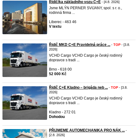
Řidič/ka nákladního vozu C+E
- [4.8. 2026]
Jsme MLÝN PERNER SVIJANY, spol. s r. o.,
rodinná firma ...
Liberec - 463 46
V textu
Řidič MKD C+E Pravidelná práce ...
-
TOP
- [3.8.
2026]
VCHD Cargo VCHD Cargo je český rodinný
dopravce s tradi ...
Brno - 618 00
52 000 Kč
Řidič C+E Kladno – brigáda neb ...
-
TOP
- [3.8.
2026]
VCHD Cargo VCHD Cargo je český rodinný
dopravce s tradi ...
Kladno - 272 01
Dohodou
PŘIJMEME AUTOMECHANIKA PRO NÁK ...
-
[2.8. 2026]