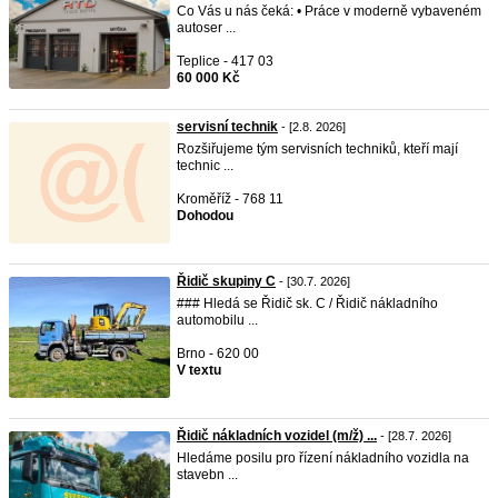
Co Vás u nás čeká: • Práce v moderně vybaveném
autoser ...
Teplice - 417 03
60 000 Kč
servisní technik
- [2.8. 2026]
Rozšiřujeme tým servisních techniků, kteří mají
technic ...
Kroměříž - 768 11
Dohodou
Řidič skupiny C
- [30.7. 2026]
### Hledá se Řidič sk. C / Řidič nákladního
automobilu ...
Brno - 620 00
V textu
Řidič nákladních vozidel (m/ž) ...
- [28.7. 2026]
Hledáme posilu pro řízení nákladního vozidla na
stavebn ...