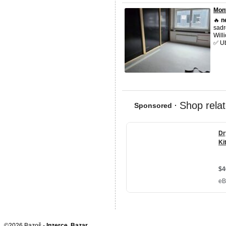
Mon
🔥
n
sadr
Will
✅ Ub
©2026 Bazoš -
Inzerce, Bazar