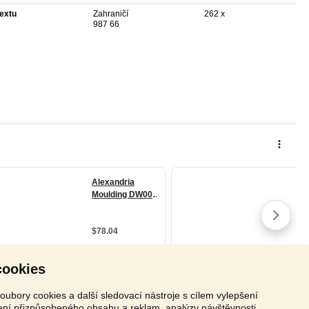
textu
Zahraničí
262 x
987 66
cookies
oubory cookies a další sledovací nástroje s cílem vylepšení
zení přizpůsobeného obsahu a reklam, analýzy návštěvnosti