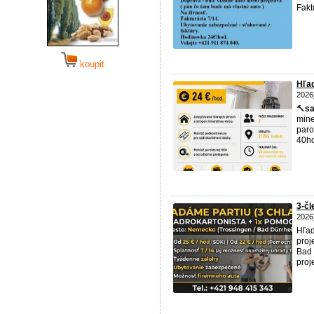
Faktu
koupit
Hľa
2026
🔨
sa
mine
paro
40ho 
3-čl
2026
Hľad
proj
Bad 
proje