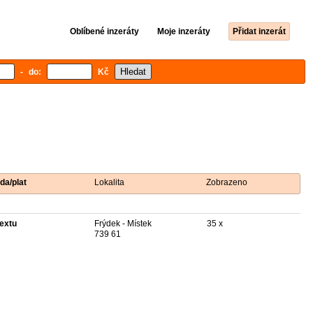
Oblíbené inzeráty
Moje inzeráty
Přidat inzerát
- do:
Kč
da/plat
Lokalita
Zobrazeno
textu
Frýdek - Místek
35 x
739 61