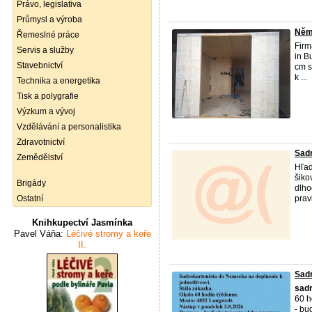
Právo, legislativa
Průmysl a výroba
Něme
Řemeslné práce
Firm
Servis a služby
in B
Stavebnictví
cm s
k ...
Technika a energetika
Tisk a polygrafie
Výzkum a vývoj
Vzdělávání a personalistika
Zdravotnictví
Sad
Zemědělství
Hľad
šiko
Brigády
dlho
Ostatní
pravi
Knihkupectví Jasmínka
Pavel Váňa:
Léčivé stromy a keře
II.
Sad
sadr
60 h
- bu