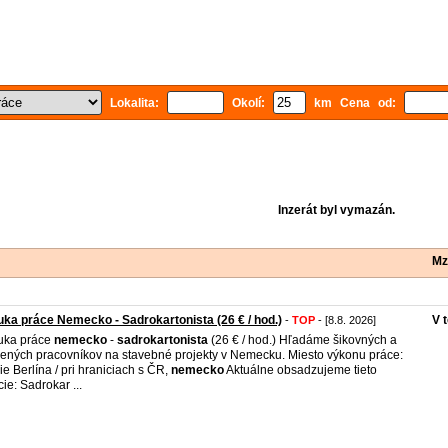
Lokalita:
Okolí:
km Cena od:
Inzerát byl vymazán.
Mz
ka práce Nemecko - Sadrokartonista (26 € / hod.)
V 
-
TOP
- [8.8. 2026]
uka práce
nemecko
-
sadrokartonista
(26 € / hod.) Hľadáme šikovných a
ených pracovníkov na stavebné projekty v Nemecku. Miesto výkonu práce:
ie Berlína / pri hraniciach s ČR,
nemecko
Aktuálne obsadzujeme tieto
cie: Sadrokar ...