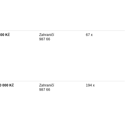
500 Kč
Zahraničí
67 x
987 66
0 000 Kč
Zahraničí
194 x
987 66