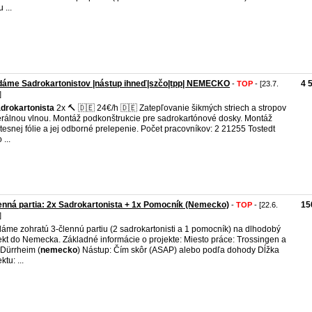
 ...
dáme Sadrokartonistov |nástup ihneď|szčo|tpp| NEMECKO
4 
-
TOP
- [23.7.
]
drokartonista
2x 🔨 🇩🇪 24€/h 🇩🇪 Zatepľovanie šikmých striech a stropov
rálnou vlnou. Montáž podkonštrukcie pre sadrokartónové dosky. Montáž
tesnej fólie a jej odborné prelepenie. Počet pracovníkov: 2 21255 Tostedt
...
enná partia: 2x Sadrokartonista + 1x Pomocník (Nemecko)
15
-
TOP
- [22.6.
]
áme zohratú 3-člennú partiu (2 sadrokartonisti a 1 pomocník) na dlhodobý
ekt do Nemecka. Základné informácie o projekte: Miesto práce: Trossingen a
Dürrheim (
nemecko
) Nástup: Čím skôr (ASAP) alebo podľa dohody Dĺžka
ktu: ...