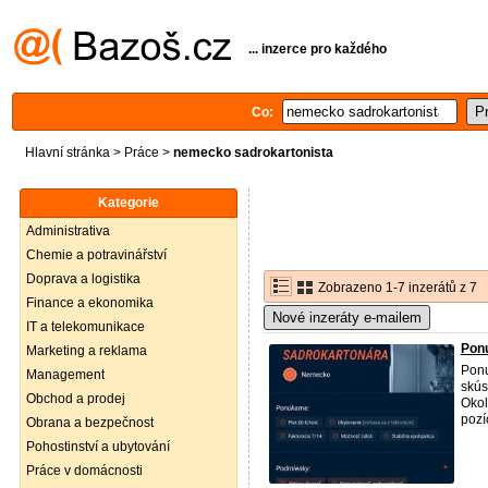
... inzerce pro každého
Co:
Hlavní stránka
>
Práce
>
nemecko sadrokartonista
Kategorie
Administrativa
Chemie a potravinářství
Doprava a logistika
Zobrazeno 1-7 inzerátů z 7
Finance a ekonomika
Nové inzeráty e-mailem
IT a telekomunikace
Ponu
Marketing a reklama
Pon
Management
skús
Obchod a prodej
Okol
pozí
Obrana a bezpečnost
Pohostinství a ubytování
Práce v domácnosti