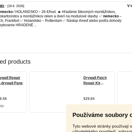
tér
V 
- [18.6. 2026]
emecko
/ HOLANDSKO – 26 €/hod. 🔥 Hľadáme šikovných montážnikov,
okartonistov a montážnikov okien a dverí na modulové stavby. ✅
nemecko
–
ich, Frankfurt ✅ Holandsko – Rotterdam ✅ Nástup ihneď alebo podľa dohody
ytovanie HRADENÉ ...
Používáme soubory 
Tyto webové stránky používají s
uživatelského prostředí, zobra