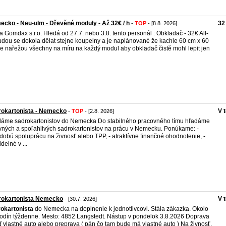
cko - Neu-ulm - Dřevěné moduly - Až 32€ / h
32
-
TOP
- [8.8. 2026]
a Gomdax s.r.o. Hledá od 27.7. nebo 3.8. tento personál : Obkladač - 32€ All-
udou se dokola dělat stejne koupelny a je naplánované že kachle 60 cm x 60
e nařežou všechny na míru na každý modul aby obkladač čistě mohl lepit jen
rokartonista - Nemecko
V 
-
TOP
- [2.8. 2026]
áme sadrokartonistov do Nemecka Do stabilného pracovného tímu hľadáme
vných a spoľahlivých sadrokartonistov na prácu v Nemecku. Ponúkame: -
dobú spoluprácu na živnosť alebo TPP, - atraktívne finančné ohodnotenie, -
delné v ...
rokartonista Nemecko
V 
- [30.7. 2026]
okartonista
do Nemecka na doplnenie k jednotlivcovi. Stála zákazka. Okolo
odín týždenne. Mesto: 4852 Langstedt. Nástup v pondelok 3.8.2026 Doprava
ď vlastné auto alebo preprava ( pán čo tam bude má vlastné auto ) Na živnosť.