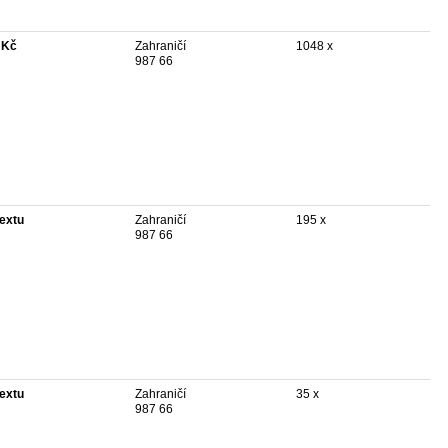
 Kč
Zahraničí
1048 x
987 66
textu
Zahraničí
195 x
987 66
textu
Zahraničí
35 x
987 66