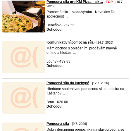
Pomocná síla pro KM Pizza – sk ...
-
TOP
- [16.7.
2026]
Pomocná síla – sklad/výroba - Neveklov Do
společnosti ...
Benešov - 257 56
Dohodou
Komunikativní pomocná síla
- [14.7. 2026]
Mám obchod s oblečením, prodávám hlavně
online a hledám ...
Louny - 439 83
Dohodou
Pomocná síla do kuchyně
- [12.7. 2026]
Hledáme spolehlivou pomocnou sílu do bistra na
Kaštanov ...
Brno - 620 00
Dohodou
Pomocná síla
- [9.7. 2026]
Dobrý den,přijmu pomocníka na stavbu.Jedná se