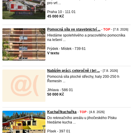
pro vrt ...
Praha 10 - 111 01
45 000 Kč
Pomocná síla ve stavebnictví ...
-
TOP
- [7.8. 2026]
Hledáme spolehlivého a pracovitého pomocníka
na lešení ...
Frýdek - Místek - 739 61
V textu
Nabízím práci, celoročně i bri ...
- [7.8. 2026]
Pomocná síla ploché střechy, haly 200-250 h
Řemesln ...
Jihlava - 586 01
50 000 Kč
Kuchař/kuchařka
-
TOP
- [4.8. 2026]
Do rekreačního areálu u jihočeského Písku
hledáme kucha ...
Písek - 397 01