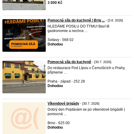
3 000 Kč
Pomocná síla do kuchyně | Brig ...
- [3.8. 2026]
HLEDÁME POSILU DO TÝMU! Baví tě
gastronomie a nechce ...
Svitavy - 568 02
Dohodou
Pomocná síla do kuchyně
- [30.7. 2026]
Do restaurace Pod Lípou v Černošicích u Prahy,
přijmeme ...
Praha - západ - 252 28
Dohodou
Víkendové brigády
- [30.7. 2026]
Dobrý den Poptávám se po víkendové brigádě (
pomocná ...
Brno - 625 00
Dohodou