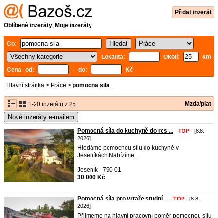
Přidat inzerát
Oblíbené inzeráty
,
Moje inzeráty
Co:
Lokalita:
Okolí:
km
Cena od:
- do:
Kč
Hlavní stránka
>
Práce
>
pomocna sila
Mzda/plat
1-20 inzerátů z 25
Nové inzeráty e-mailem
Pomocná síla do kuchyně do res ...
-
TOP
- [8.8.
2026]
Hledáme pomocnou sílu do kuchyně v
Jeseníkách.Nabízíme ...
Jeseník - 790 01
30 000 Kč
Pomocná síla pro vrtaře studní ...
-
TOP
- [8.8.
2026]
Přijmeme na hlavní pracovní poměr pomocnou sílu