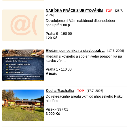
NABÍDKA PRÁCE S UBYTOVÁNÍM
-
TOP
- [28.7.
2026]
Dovolujeme si Vám nabídnout dlouhodobou
spolupráci na p ...
Praha 9 - 198 00
120 Kč
Hledám pomocníka na stavbu zák ...
- [17.7. 2026]
Hledám šikovného a spolehlivého pomocníka na
stavbu zák ...
Praha 1 - 110 00
V textu
Kuchař/kuchařka
-
TOP
- [17.7. 2026]
Do rekreačního areálu 5km od jihočeského Písku
hledáme ...
Písek - 397 01
3 000 Kč