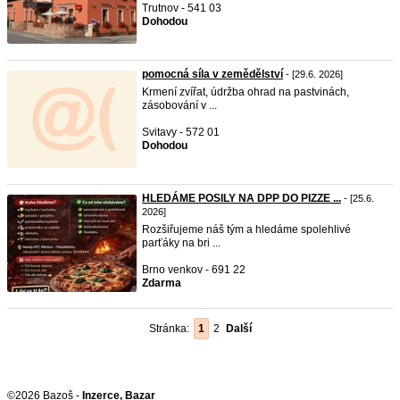
Trutnov - 541 03
Dohodou
pomocná síla v zemědělství
- [29.6. 2026]
Krmení zvířat, údržba ohrad na pastvinách,
zásobování v ...
Svitavy - 572 01
Dohodou
HLEDÁME POSILY NA DPP DO PIZZE ...
- [25.6.
2026]
Rozšiřujeme náš tým a hledáme spolehlivé
parťáky na bri ...
Brno venkov - 691 22
Zdarma
Stránka:
1
2
Další
©2026 Bazoš -
Inzerce, Bazar