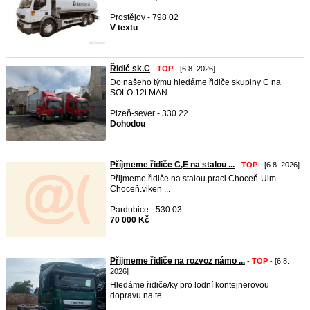
Prostějov - 798 02
V textu
Řidič sk.C
-
TOP
- [6.8. 2026]
Do našeho týmu hledáme řidiče skupiny C na
SOLO 12t MAN ...
Plzeň-sever - 330 22
Dohodou
Příjmeme řidiče C,E na stalou ...
-
TOP
- [6.8. 2026]
Přijmeme řidiče na stalou praci Choceň-Ulm-
Choceň.viken ...
Pardubice - 530 03
70 000 Kč
Přijmeme řidiče na rozvoz námo ...
-
TOP
- [6.8.
2026]
Hledáme řidiče/ky pro lodní kontejnerovou
dopravu na te ...