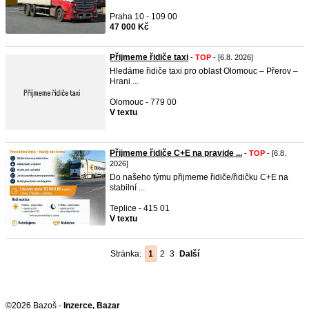
Praha 10 - 109 00
47 000 Kč
Přijmeme řidiče taxi
-
TOP
- [6.8. 2026]
Hledáme řidiče taxi pro oblast Olomouc – Přerov –
Hrani ...
Olomouc - 779 00
V textu
Přijmeme řidiče C+E na pravide ...
-
TOP
- [6.8.
2026]
Do našeho týmu přijmeme řidiče/řidičku C+E na
stabilní ...
Teplice - 415 01
V textu
Stránka:
1
2
3
Další
©2026 Bazoš -
Inzerce, Bazar