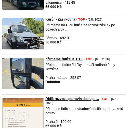
Litoměřice - 411 48
55 000 Kč
Kurýr - Zasilkovna
-
TOP
- [6.8. 2026]
Přijmeme na HPP řidiče na rozvoz zásilek po
boxech a vý ...
Břeclav - 692 01
30 000 Kč
přijmeme řidiče B, B+E
-
TOP
- [6.8. 2026]
Přejmeme řidiče řidičky do naší rodinné firmy.
Jezdíme ...
Praha - západ - 252 07
Dohodou
Řidič rozvozu potravin do supe ...
-
TOP
- [6.8.
2026]
Přijmeme řidiče pro zásobování sítě supermarketů
potrav ...
Praha 9 - 190 00
65 000 Kč