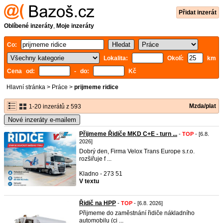
Přidat inzerát
Oblíbené inzeráty
,
Moje inzeráty
Co:
Lokalita:
Okolí:
km
Cena od:
- do:
Kč
Hlavní stránka
>
Práce
>
prijmeme ridice
Mzda/plat
1-20 inzerátů z 593
Nové inzeráty e-mailem
Přijmeme Řidiče MKD C+E - turn ...
-
TOP
- [6.8.
2026]
Dobrý den, Firma Velox Trans Europe s.r.o.
rozšiřuje f ...
Kladno - 273 51
V textu
Řidič na HPP
-
TOP
- [6.8. 2026]
Přijmeme do zaměstnání řidiče nákladního
automobilu (ci ...