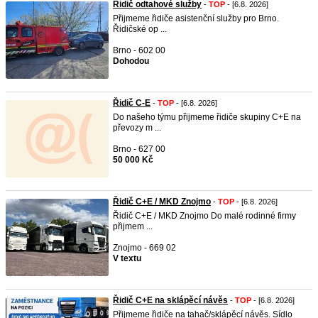
Řidič odtahové služby
-
TOP
- [6.8. 2026]
Přijmeme řidiče asistenční služby pro Brno.
Řidičské op ...
Brno - 602 00
Dohodou
Řidič C-E
-
TOP
- [6.8. 2026]
Do našeho týmu přijmeme řidiče skupiny C+E na
převozy m ...
Brno - 627 00
50 000 Kč
Řidič C+E / MKD Znojmo
-
TOP
- [6.8. 2026]
Řidič C+E / MKD Znojmo Do malé rodinné firmy
přijmem ...
Znojmo - 669 02
V textu
Řidič C+E na sklápěcí návěs
-
TOP
- [6.8. 2026]
Přijmeme řidiče na tahač/sklápěcí návěs. Sídlo