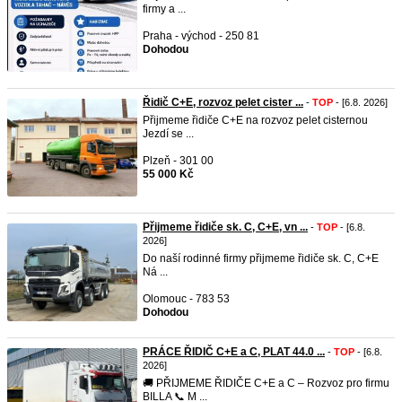
firmy a ...
Praha - východ - 250 81
Dohodou
Řidič C+E, rozvoz pelet cister ...
-
TOP
- [6.8. 2026]
Přijmeme řidiče C+E na rozvoz pelet cisternou
Jezdí se ...
Plzeň - 301 00
55 000 Kč
Přijmeme řidiče sk. C, C+E, vn ...
-
TOP
- [6.8.
2026]
Do naší rodinné firmy přijmeme řidiče sk. C, C+E
Ná ...
Olomouc - 783 53
Dohodou
PRÁCE ŘIDIČ C+E a C, PLAT 44.0 ...
-
TOP
- [6.8.
2026]
🚚 PŘIJMEME ŘIDIČE C+E a C – Rozvoz pro firmu
BILLA 📞 M ...