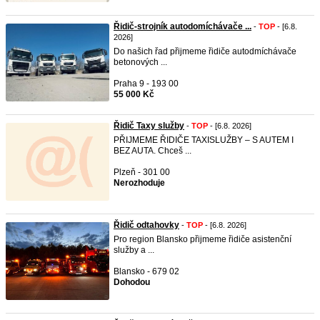
Řidič-strojník autodomíchávače ...
-
TOP
- [6.8.
2026]
Do našich řad přijmeme řidiče autodmíchávače
betonových ...
Praha 9 - 193 00
55 000 Kč
Řidič Taxy služby
-
TOP
- [6.8. 2026]
PŘIJMEME ŘIDIČE TAXISLUŽBY – S AUTEM I
BEZ AUTA. Chceš ...
Plzeň - 301 00
Nerozhoduje
Řidič odtahovky
-
TOP
- [6.8. 2026]
Pro region Blansko přijmeme řidiče asistenční
služby a ...
Blansko - 679 02
Dohodou