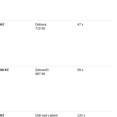
 Kč
Ostrava
47 x
710 00
300 Kč
Zahraničí
59 x
987 66
 Kč
Ústí nad Labem
132 x