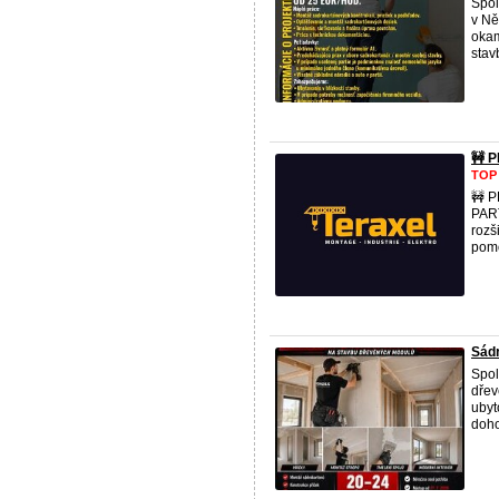
Spol
v Ně
okam
stavb
🚧 
TOP
🚧 
PART
rozš
⁠pomo
Sádr
Spol
dřev
ubyt
doho