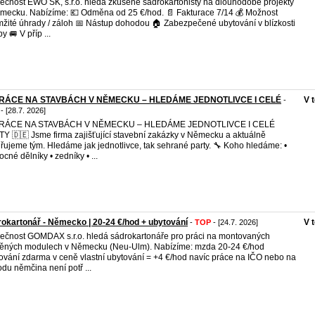
ečnost EWO SK, s.r.o. hledá zkušené sádrokartonisty na dlouhodobé projekty
mecku. Nabízíme: 💶 Odměna od 25 €/hod. 📄 Fakturace 7/14 💰 Možnost
žité úhrady / záloh 📅 Nástup dohodou 🏠 Zabezpečené ubytování v blízkosti
y 🚐 V příp ...
PRÁCE NA STAVBÁCH V NĚMECKU – HLEDÁME JEDNOTLIVCE I CELÉ
V 
-
- [28.7. 2026]
PRÁCE NA STAVBÁCH V NĚMECKU – HLEDÁME JEDNOTLIVCE I CELÉ
Y 🇩🇪 Jsme firma zajišťující stavební zakázky v Německu a aktuálně
iřujeme tým. Hledáme jak jednotlivce, tak sehrané party. 🔧 Koho hledáme: •⁠
cné dělníky •⁠ ⁠zedníky • ...
okartonář - Německo | 20-24 €/hod + ubytování
V 
-
TOP
- [24.7. 2026]
ečnost GOMDAX s.r.o. hledá sádrokartonáře pro práci na montovaných
ěných modulech v Německu (Neu-Ulm). Nabízíme: mzda 20-24 €/hod
ování zdarma v ceně vlastní ubytování = +4 €/hod navíc práce na IČO nebo na
du němčina není potř ...