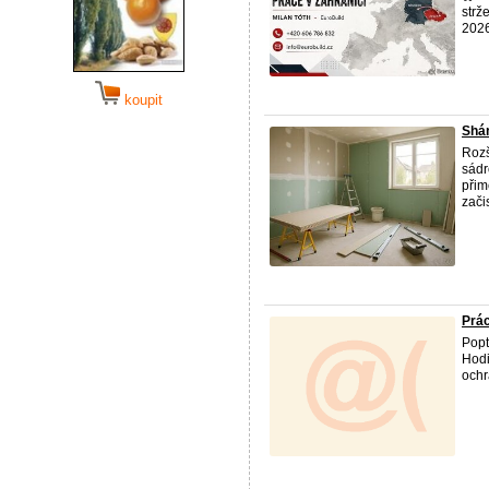
strž
2026
koupit
Shá
Rozš
sádr
přim
začis
Prá
Popt
Hodi
ochr