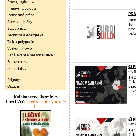
Právo, legislativa
Průmysl a výroba
PRÁ
Řemeslné práce
Hled
Servis a služby
Term
Stavebnictví
prac
Izola
Technika a energetika
Tisk a polygrafie
Výzkum a vývoj
Vzdělávání a personalistika
Zdravotnictví
💥 
Zemědělství
- [8.
1-)
Brigády
⏰ Ná
Ostatní
strž
2026
Knihkupectví Jasmínka
Pavel Váňa:
Léčivé stromy a keře
II.
💥 
2026
1-)
⏰ Ná