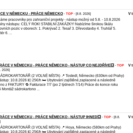
CE V NĚMECKU - PRÁCE NĚMECKO
V 
-
TOP
- [8.8. 2026]
áme pracovníky pro zahraniční projekty - nástup možný od 5.8. - 10.8.2026
íny nástupu: CELÝ ROK! STABILNÍ ZAKÁZKY! Nabízíme širokou škálu
ovních pozic v oborech: 1. Pokrývač 2. Tesař 3. Dřevostavby 4. Truhlář 5.
tér 6. ...
PRÁCE V NĚMECKU - PRÁCE NĚMECKO - NÁSTUP CO NEJDŘÍVE💥
V 
-
TOP
8. 2026]
 SÁDROKARTONÁŘ (2 VOLNÉ MÍSTA) 📍 Tostedt, Německo (630km od Prahy)
stup: 10.8.2026 💶 25€/h 🛏️ Ubytování zajištěné,zaplacené a následně
eno z FAKTURY 🔁 Fakturace 7/7 (po 2 týdnech 7/14) Práce do konce roku
 Montáž sádrokartono ...
PRÁCE V NĚMECKU - PRÁCE NĚMECKO - NÁSTUP IHNED💥
V 
-
TOP
- [8.8.
]
 SÁDROKARTONÁŘ (3 VOLNÉ MÍSTA) 📍 Hoya, Německo (580km od Prahy)
stup: 10.8.2026 💶 25€/h 🛏️ Ubytování zajištěné,zaplacené a následně