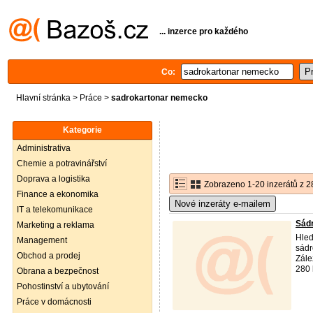
... inzerce pro každého
Co:
Hlavní stránka
>
Práce
>
sadrokartonar nemecko
Kategorie
Administrativa
Chemie a potravinářství
Doprava a logistika
Zobrazeno 1-20 inzerátů z 2
Finance a ekonomika
Nové inzeráty e-mailem
IT a telekomunikace
Sád
Marketing a reklama
Hled
Management
sádr
Obchod a prodej
Zále
280 
Obrana a bezpečnost
Pohostinství a ubytování
Práce v domácnosti