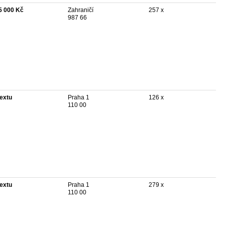
5 000 Kč
Zahraničí
257 x
987 66
textu
Praha 1
126 x
110 00
textu
Praha 1
279 x
110 00