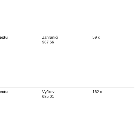
textu
Zahraničí
59 x
987 66
textu
Vyškov
162 x
685 01