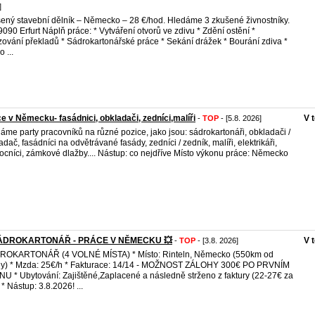
]
ený stavební dělník – Německo – 28 €/hod. Hledáme 3 zkušené živnostníky.
9090 Erfurt Náplň práce: * Vytváření otvorů ve zdivu * Zdění ostění *
ování překladů * Sádrokartonářské práce * Sekání drážek * Bourání zdiva *
 ...
e v Německu- fasádnici, obkladači, zedníci,malíři
V 
-
TOP
- [5.8. 2026]
áme party pracovníků na různé pozice, jako jsou: sádrokartonáři, obkladači /
adač, fasádníci na odvětrávané fasády, zedníci / zedník, malíři, elektrikáři,
cníci, zámkové dlažby.... Nástup: co nejdříve Místo výkonu práce: Německo
ÁDROKARTONÁŘ - PRÁCE V NĚMECKU 💥
V 
-
TOP
- [3.8. 2026]
ROKARTONÁŘ (4 VOLNÉ MÍSTA) * Místo: Rinteln, Německo (550km od
y) * Mzda: 25€/h * Fakturace: 14/14 - MOŽNOST ZÁLOHY 300€ PO PRVNÍM
U * Ubytování: Zajištěné,Zaplacené a následně strženo z faktury (22-27€ za
 * Nástup: 3.8.2026! ...