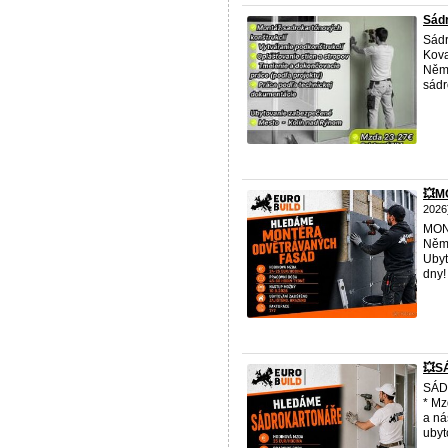
Sádr
Sádr
Kova
Něme
sádr
💥M
2026
MON
Něme
Ubyt
dny!
💥S
SÁD
* Mz
a ná
ubyt