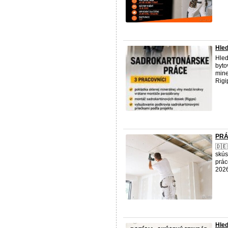
Hle
Hled
byto
mine
Rigip
PRÁ
🇩
skús
prác
2026
Hled