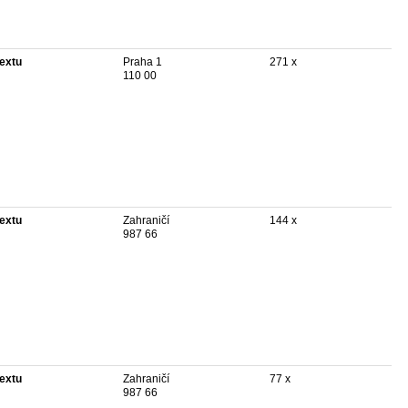
textu
Praha 1
271 x
110 00
textu
Zahraničí
144 x
987 66
textu
Zahraničí
77 x
987 66