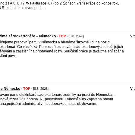
eno z FAKTURY 🔁 Fakturace 7/7 (po 2 týdnech 7/14) Práce do konce roku
 Rekonstrukce dvou pod ...
níme sádrokartonáře – Německo
V 
-
TOP
- [8.8. 2026]
iřujeme pracovní partu v Německu a hledáme šikovné lidi na pozici
okartonář. Co vás čeká: Pomoc při osazování sádrokartonových dílců, jejich
ěřování a zajištění na připravené rošty. Součástí práce je také tmelení spár a
tění povr ...
ce Německo
V 
-
TOP
- [8.8. 2026]
ávám partu elektrikářů,sádrokartonáře,zedníky na praci do Německa. .
nová mzda 26€ hodina. A1 podminkou + vlastní auto.Zajistena pravni
ana,pojištění administrativní podpora+pomoc s ubytováním.