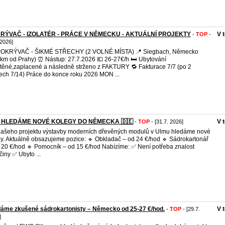
RÝVAČ - IZOLATÉR - PRÁCE V NĚMECKU - AKTUÁLNÍ PROJEKTY
V 
-
TOP
-
 2026]
 POKRÝVAČ - ŠIKMÉ STŘECHY (2 VOLNÉ MÍSTA) 📍 Siegbach, Německo
km od Prahy) ⏰ Nástup: 27.7.2026 💶 26-27€/h 🛏️ Ubytování
štěné,zaplacené a následně strženo z FAKTURY 🔁 Fakturace 7/7 (po 2
ech 7/14) Práce do konce roku 2026 MON ...
 HLEDÁME NOVÉ KOLEGY DO NĚMECKA 🇩🇪
V 
-
TOP
- [31.7. 2026]
ašeho projektu výstavby moderních dřevěných modulů v Ulmu hledáme nové
ly. Aktuálně obsazujeme pozice: 🔹 Obkladač – od 24 €/hod 🔹 Sádrokartonář
 20 €/hod 🔹 Pomocník – od 15 €/hod Nabízíme: ✅ Není potřeba znalost
iny ✅ Ubyto ...
áme zkušené sádrokartonisty – Německo od 25-27 €/hod.
V 
-
TOP
- [29.7.
]