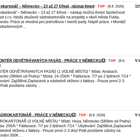
okartonář – Německo – 23 až 27 €/hod , nástup ihned
11
-
TOP
- [8.8. 2026]
okartonář – Německo – 23 až 27 €/hod – nástup možný ihned Společnost
st s.r.o. hledá zkušené sádrokartonáře na projekty v okolí města Fulda,
cko. Práce je vhodná pro jednotlivce i menší party. Náplň práce: • Montáž
okartonových ...
ONTÉR ODVĚTRÁVANÝCH FASÁD - PRÁCE V NĚMECKU💥
V 
-
TOP
- [8.8.
]
TÉR ODVĚTRÁVANÝCH FASÁD (1 VOLNÉ MÍSTO) * Místo: Ansbach,
cko (380km od Prahy) * Mzda: 24-25€/h * Fakturace: 7/7 po 2 týdnech 7/14 *
ování: Zajištěné,Zaplacené a následně strženo z faktury - Pouze první 2-3
 Poté posíláme zálohy ...
ÁDROKARTONÁŘ - PRÁCE V NĚMECKU💥
V 
-
TOP
- [8.8. 2026]
ROKARTONÁŘ (3 VOLNÉ MÍSTA) * Místo: Hoya, Německo (580km od Prahy)
da: 25€/h * Fakturace: 7/7 po 2 týdnech 7/14 * Ubytování: Zajištěné,Zaplacené
sledně strženo z faktury - Pouze první 2-3 dny! Poté posíláme zálohy na
ování 300€ ...