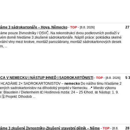
dáme 3 sádrokartonáře – Hoya, Německo
27
-
TOP
- [8.8. 2026]
áme pouze živnostníky / OSVČ. Na rekonstrukci dvou podkrovních podlaží v
vém domě hledáme 3 zkušené sádrokartonáře. Náplň práce: pokládka skelné
rální vlny mezi krokve, montáž parozábrany, montáž sádrokartonových desek
s, ...
CA V NEMECKU | NÁSTUP IHNEĎ | SADROKARTÓNISTI
5 
-
TOP
- [8.8. 2026]
 HĽADÁME 2× SADROKARTONISTOV –
nemecko
Do nášho tímu hľadáme 2
ených sadrokartonistov na dlhodobý projekt v Nemecku. 📍 Miesto výkonu
e: Blaustein / Dietenheim 💶 Hodinová mzda: 24 – 25 €/hod. 📅 Nástup: 1. 9.
 🗓️ Projekt: Dlhodob ...
áme 3 zkušené živnostníky-Zkušený stavební dělník – Něme
28
-
TOP
- [8.8.