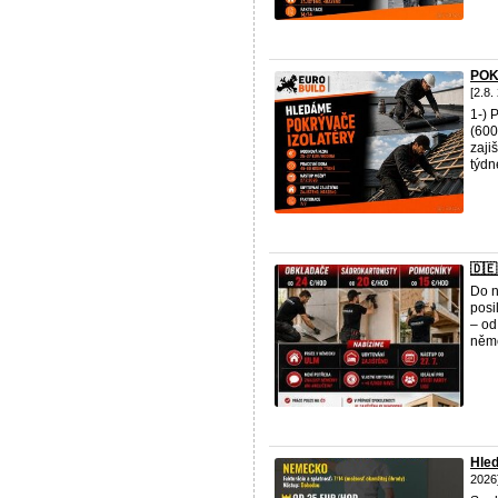
POK
[2.8.
1-)
(600
zaji
týdn
🇩
Do n
posi
– od
němč
Hled
2026