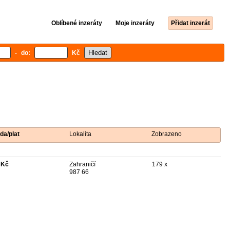
Oblíbené inzeráty
Moje inzeráty
Přidat inzerát
- do:
Kč
da/plat
Lokalita
Zobrazeno
 Kč
Zahraničí
179 x
987 66