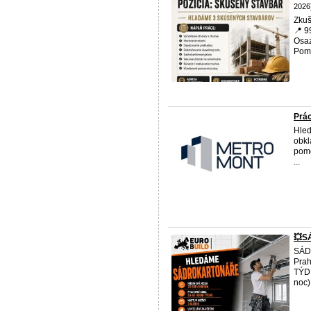
2026
Zkuš
📍 9
Osaz
Pomo
Prác
Hled
obkl
pomo
...
💥S
SÁD
Prah
TÝDN
noc)