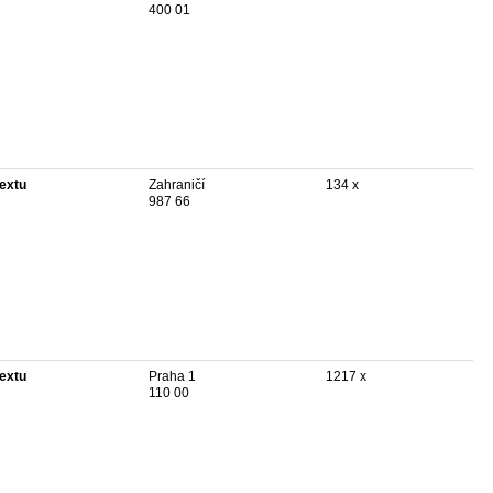
400 01
textu
Zahraničí
134 x
987 66
textu
Praha 1
1217 x
110 00