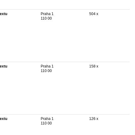
textu
Praha 1
504 x
110 00
textu
Praha 1
158 x
110 00
textu
Praha 1
126 x
110 00