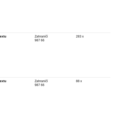
textu
Zahraničí
283 x
987 66
textu
Zahraničí
88 x
987 66