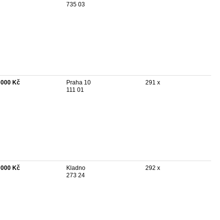
735 03
 000 Kč
Praha 10
291 x
111 01
 000 Kč
Kladno
292 x
273 24