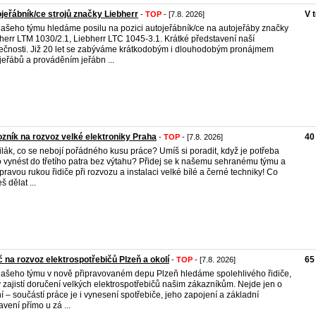
jeřábník/ce strojů značky Liebherr
V 
-
TOP
- [7.8. 2026]
ašeho týmu hledáme posilu na pozici autojeřábník/ce na autojeřáby značky
herr LTM 1030/2.1, Liebherr LTC 1045-3.1. Krátké představení naší
ečnosti. Již 20 let se zabýváme krátkodobým i dlouhodobým pronájmem
jeřábů a prováděním jeřábn ...
zník na rozvoz velké elektroniky Praha
40
-
TOP
- [7.8. 2026]
silák, co se nebojí pořádného kusu práce? Umíš si poradit, když je potřeba
 vynést do třetího patra bez výtahu? Přidej se k našemu sehranému týmu a
pravou rukou řidiče při rozvozu a instalaci velké bílé a černé techniky! Co
š dělat ...
č na rozvoz elektrospotřebičů Plzeň a okolí
65
-
TOP
- [7.8. 2026]
ašeho týmu v nově připravovaném depu Plzeň hledáme spolehlivého řidiče,
ý zajistí doručení velkých elektrospotřebičů našim zákazníkům. Nejde jen o
ní – součástí práce je i vynesení spotřebiče, jeho zapojení a základní
avení přímo u zá ...