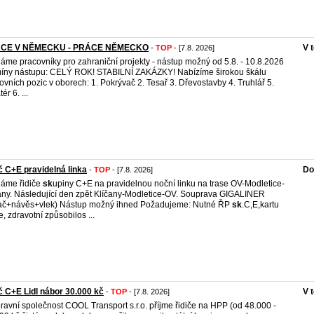
CE V NĚMECKU - PRÁCE NĚMECKO
V 
-
TOP
- [7.8. 2026]
áme pracovníky pro zahraniční projekty - nástup možný od 5.8. - 10.8.2026
íny nástupu: CELÝ ROK! STABILNÍ ZAKÁZKY! Nabízíme širokou škálu
ovních pozic v oborech: 1. Pokrývač 2. Tesař 3. Dřevostavby 4. Truhlář 5.
tér 6. ...
č C+E pravidelná linka
Do
-
TOP
- [7.8. 2026]
áme řidiče
sk
upiny C+E na pravidelnou noční linku na trase OV-Modletice-
any. Následující den zpět Klíčany-Modletice-OV. Souprava GIGALINER
ač+návěs+vlek) Nástup možný ihned Požadujeme: Nutné ŘP
sk
.C,E,kartu
e, zdravotní způsobilos ...
č C+E Lidl nábor 30.000 kč
V 
-
TOP
- [7.8. 2026]
ravní společnost COOL Transport s.r.o. příjme řidiče na HPP (od 48.000 -