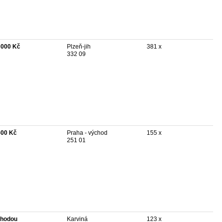
 000 Kč
Plzeň-jih
381 x
332 09
500 Kč
Praha - východ
155 x
251 01
hodou
Karviná
123 x