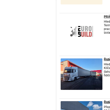
PRÁ
Hled
Term
prac
Izola
Řidi
Hled
Klíč
(tah
řidič
Řidi
Přep