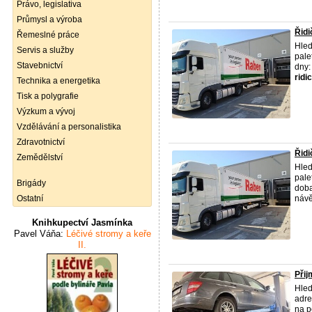
Právo, legislativa
Průmysl a výroba
Řidi
Řemeslné práce
Hled
Servis a služby
pale
Stavebnictví
dny:
ridic
Technika a energetika
Tisk a polygrafie
Výzkum a vývoj
Vzdělávání a personalistika
Zdravotnictví
Řidi
Zemědělství
Hled
pale
Brigády
doba
Ostatní
návě
Knihkupectví Jasmínka
Pavel Váňa:
Léčivé stromy a keře
II.
Při
Hled
adr
na p