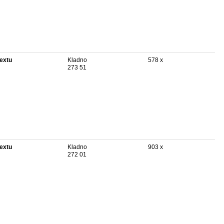
textu
Kladno
578 x
273 51
textu
Kladno
903 x
272 01