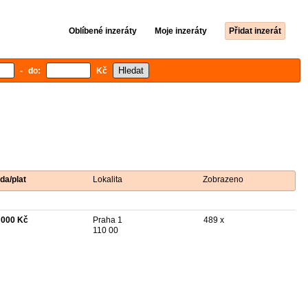
Oblíbené inzeráty
Moje inzeráty
Přidat inzerát
- do:
Kč
da/plat
Lokalita
Zobrazeno
 000 Kč
Praha 1
489 x
110 00