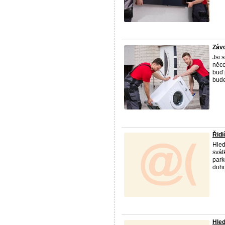
Závo
Jsi 
něco
buď 
bude
Řidi
Hled
svát
park
doho
Hle