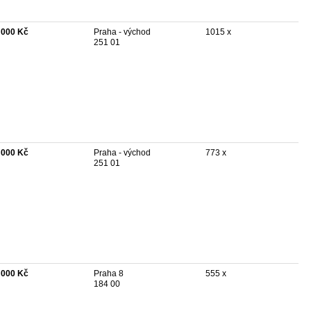
 000 Kč
Praha - východ
1015 x
251 01
 000 Kč
Praha - východ
773 x
251 01
 000 Kč
Praha 8
555 x
184 00