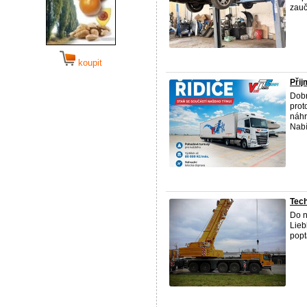
zauč
koupit
Přij
Dobr
prot
náhr
Nabí
Tech
Do n
Lieb
popt