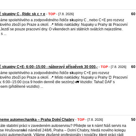
č skupiny C , Ridic sk c + e
60
-
TOP
- [7.8. 2026]
áme spolehlivého a zodpovědného řidiče
sk
upiny C , nebo C+E pro rozvoz
tového zboží po Praze a okolí. 📍 Místo nakládky: Nupaky u Prahy 📅 Pracovní
 Jezdí se pouze pracovní dny. O víkendech ani státních svátcích nejezdíme.
s ...
č skupiny C+E- 6:00–15:00 - náborový příspěvek 30 000,-
60
-
TOP
- [7.8. 2026]
áme spolehlivého a zodpovědného řidiče
sk
upiny C+E pro rozvoz
tového zboží po Praze a okolí. 📍 Místo nakládky: Nupaky u Prahy ⏰ Pracovní
: 6:00–15:00 (cca 9 hodin denně dle sezóny) 🚛 Vozidlo: Tahač DAF s
sem (přidělené vozidlo) ...
jmeme automechanika – Praha Dolní Chabry
50
-
TOP
- [7.8. 2026]
áte stabilní práci v zavedeném autoservisu? Přidejte se k nám! Náš servis na
ese Hrušovan
sk
é náměstí 248/6, Praha – Dolní Chabry, hledá nového kolegu
ozici automechanik. Vítáme zkušené profesionály i nováčky, které práci rádi