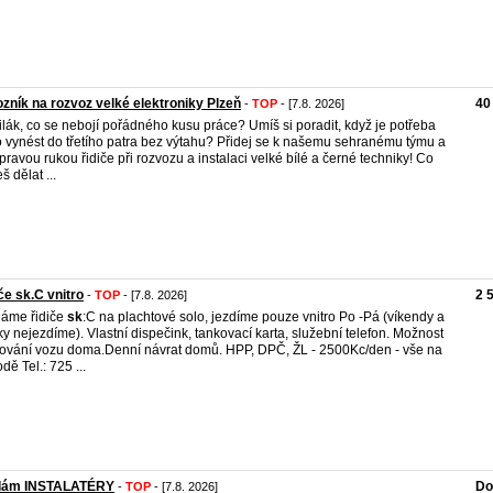
zník na rozvoz velké elektroniky Plzeň
40
-
TOP
- [7.8. 2026]
silák, co se nebojí pořádného kusu práce? Umíš si poradit, když je potřeba
 vynést do třetího patra bez výtahu? Přidej se k našemu sehranému týmu a
pravou rukou řidiče při rozvozu a instalaci velké bílé a černé techniky! Co
š dělat ...
če sk.C vnitro
2 
-
TOP
- [7.8. 2026]
áme řidiče
sk
:C na plachtové solo, jezdíme pouze vnitro Po -Pá (víkendy a
ky nejezdíme). Vlastní dispečink, tankovací karta, služební telefon. Možnost
ování vozu doma.Denní návrat domů. HPP, DPČ, ŽL - 2500Kc/den - vše na
dě Tel.: 725 ...
dám INSTALATÉRY
Do
-
TOP
- [7.8. 2026]