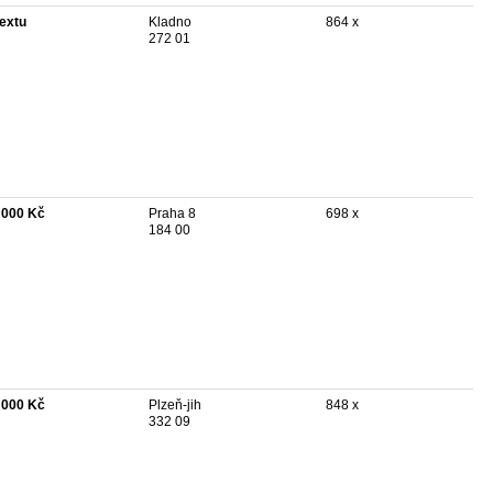
textu
Kladno
864 x
272 01
 000 Kč
Praha 8
698 x
184 00
 000 Kč
Plzeň-jih
848 x
332 09