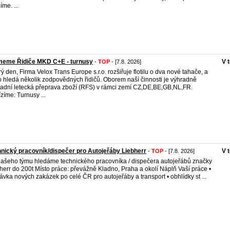
íme. ...
meme Řidiče MKD C+E - turnusy
V 
-
TOP
- [7.8. 2026]
ý den, Firma Velox Trans Europe s.r.o. rozšiřuje flotilu o dva nové tahače, a
o hledá několik zodpovědných řidičů. Oborem naší činnosti je výhradně
adní letecká přeprava zboží (RFS) v rámci zemí CZ,DE,BE,GB,NL,FR.
zíme: Turnusy ...
nický pracovník/dispečer pro Autojeřáby Liebherr
V 
-
TOP
- [7.8. 2026]
ašeho týmu hledáme technického pracovníka / dispečera autojeřábů značky
herr do 200t Místo práce: převážně Kladno, Praha a okolí Náplň Vaší práce •
ávka nových zakázek po celé ČR pro autojeřáby a transport • obhlídky st ...