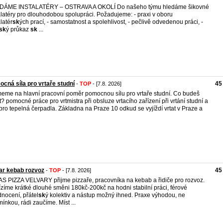
DÁME INSTALATÉRY – OSTRAVA A OKOLÍ Do našeho týmu hledáme šikovné
alatéry pro dlouhodobou spolupráci. Požadujeme: - praxi v oboru
latér
sk
ých prací, - samostatnost a spolehlivost, - pečlivě odvedenou práci, -
sk
ý průkaz
sk
...
cná síla pro vrtaře studní
45
-
TOP
- [7.8. 2026]
meme na hlavní pracovní poměr pomocnou sílu pro vrtaře studní. Co budeš
t? pomocné práce pro vrtmistra při obsluze vrtacího zařízení při vrtání studní a
 pro tepelná čerpadla. Základna na Praze 10 odkud se vyjíždí vrtat v Praze a
ar kebab rozvoz
45
-
TOP
- [7.8. 2026]
S PIZZA VELVARY přijme pizzaře, pracovníka na kebab a řidiče pro rozvoz.
zíme krátké dlouhé směni 180kč-200kč na hodni stabilní práci, férové
nocení, přátel
sk
ý kolektiv a nástup možný ihned. Praxe výhodou, ne
ínkou, rádi zaučíme. Míst ...