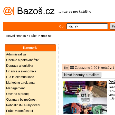
... inzerce pro každého
Co:
Hlavní stránka
>
Práce
>
ridic sk
Kategorie
Administrativa
Chemie a potravinářství
Doprava a logistika
Zobrazeno 1-20 inzerátů z 1
Finance a ekonomika
Nové inzeráty e-mailem
IT a telekomunikace
Řidi
Marketing a reklama
Jezd
Management
50% 
Obchod a prodej
venk
reži
Obrana a bezpečnost
Pohostinství a ubytování
Práce v domácnosti