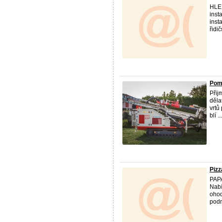
HLE
inst
insta
řidič
Pomo
Přij
děla
vrtů
blí ...
Pizz
PAPA
Nabí
ohod
podm