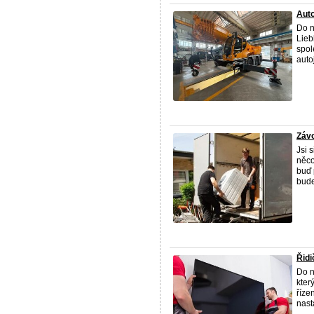
Auto
Do n
Lieb
spol
auto
Závo
Jsi 
něco
buď 
bude
Řidi
Do n
kter
říze
nast