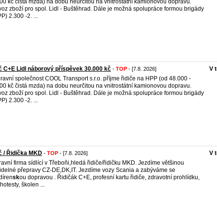
00 kč čistá mzda) na dobu neurčitou na vnitrostátní kamionovou dopravu.
oz zboží pro spol. Lidl - Buštěhrad. Dále je možná spolupráce formou brigády
P) 2.300 -2. ...
č C+E Lidl náborový příspěvek 30.000 kč
V 
-
TOP
- [7.8. 2026]
ravní společnost COOL Transport s.r.o. příjme řidiče na HPP (od 48.000 -
00 kč čistá mzda) na dobu neurčitou na vnitrostátní kamionovou dopravu.
oz zboží pro spol. Lidl - Buštěhrad. Dále je možná spolupráce formou brigády
P) 2.300 -2. ...
č / Řidička MKD
V 
-
TOP
- [7.8. 2026]
avní firma sídlící v Třeboňi,hledá řidiče/řidičku MKD. Jezdíme většinou
idelné přepravy CZ-DE,DK,IT. Jezdíme vozy Scania a zabýváme se
díren
sk
ou dopravou . Řidičák C+E, profesní kartu řidiče, zdravotní prohlídku,
hotesty, školen ...