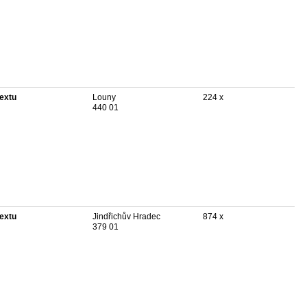
textu
Louny
224 x
440 01
textu
Jindřichův Hradec
874 x
379 01