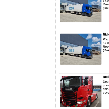
57.0
Rozv
(DoP
Řidi
Přep
57.0
Rozv
(DoP
Řidi
Dopr
prav
chla
psyc