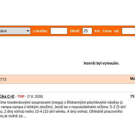
Lokalita:
Okolí:
km Cena od:
Inzerát byl vymazán.
Mz
 773
č/ka C+E
75
-
TOP
- [7.8. 2026]
íme lowdeckovými soupravami (mega) s třístrannými plachtovými návěsy (z
rampa-rampa s lehkým zbožím). Jezdí se v nepravidelném režimu: 5-2 (5 dní
u, 2 dny volna) nebo 10-4 (10 dní venku, 4 dny volna). Ohledně pracovního
mu je nutné za ...