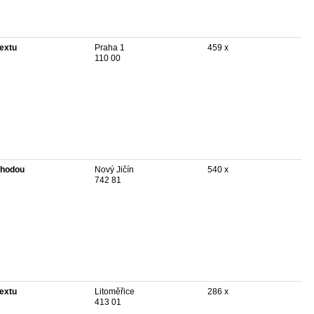
textu
Praha 1
459 x
110 00
hodou
Nový Jičín
540 x
742 81
textu
Litoměřice
286 x
413 01